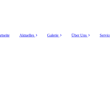
rtseite
Aktuelles
Galerie
Über Uns
Servic
Veranstaltungen
Kampagne
Der Vorstand und
2025/2026
andere Wichtige
Mit
Kampagne
Garden / Trainer
2024/2025
Technik
Kampagne
2023/2024
Bauausschuss
Kampagne
Sponsoren und
2022/2023
Unterstützer
Prinzenpaare
Spenden
Kinderprinzenpaare
Geschichte